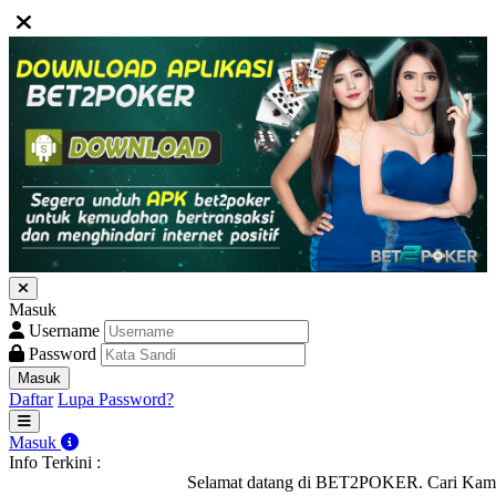
Masuk
Username
Password
Masuk
Daftar
Lupa Password?
Masuk
Info Terkini :
Selamat datang di BET2POKER. Cari Kami 